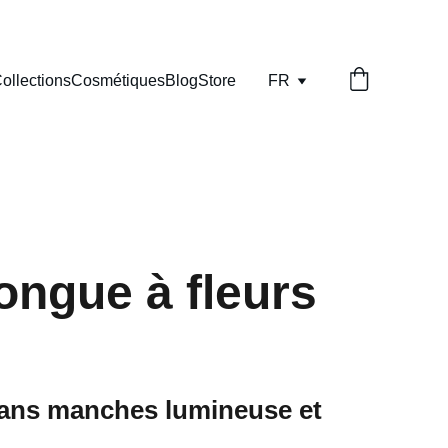
ollections
Cosmétiques
Blog
Store
FR
ongue à fleurs
sans manches lumineuse et