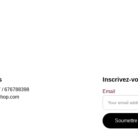
s
Inscrivez-v
 / 676788398
Email
shop.com
Soumettre