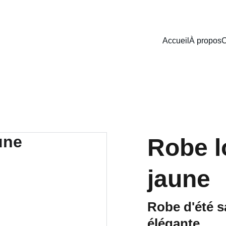
Accueil
À propos
C
Robe l
jaune
Robe d'été 
élégante