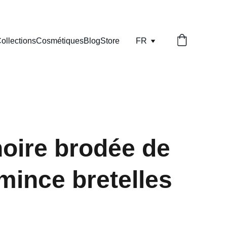
ollections
Cosmétiques
Blog
Store
FR
oire brodée de
mince bretelles