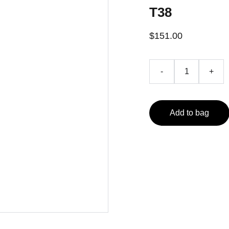
T38
$151.00
-
+
Add to bag