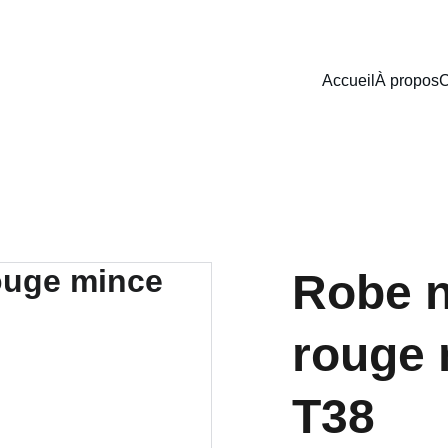
Accueil
À propos
C
Robe n
rouge 
T38