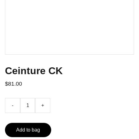
Ceinture CK
$81.00
-
+
Add to bag